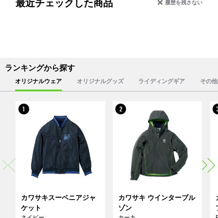
最近チェックした商品
履歴を残さない
ランキングから探す
オリジナルウェア
オリジナルグッズ
ライディングギア
その他
1
2
カワサキスーベニアジャ
カワサキ ウインターブル
ケット
ゾン
ネイビー
カーキ