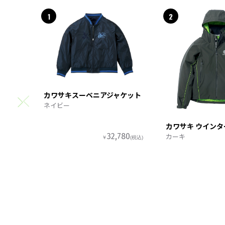
1
2
カワサキスーベニアジャケット
ネイビー
カワサキ ウイン
カーキ
32,780
￥
(税込)