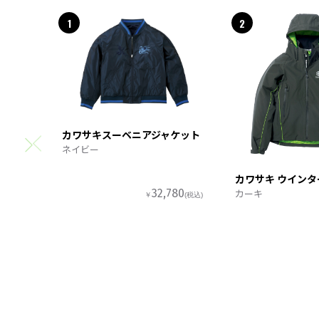
1
2
カワサキスーベニアジャケット
ネイビー
カワサキ ウイン
カーキ
32,780
￥
(税込)