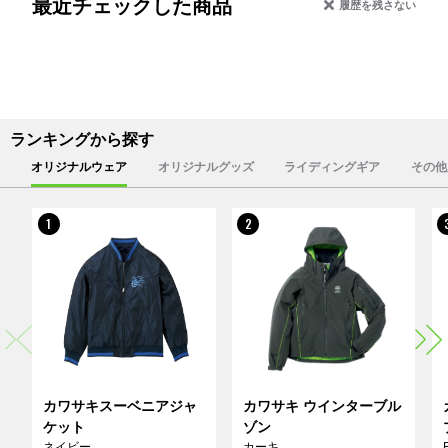
最近チェックした商品
履歴を残さない
ランキングから探す
オリジナルウェア
オリジナルグッズ
ライディングギア
その他
1
2
カワサキスーベニアジャ
カワサキ ウインターブル
ケット
ゾン
ネイビー
カーキ