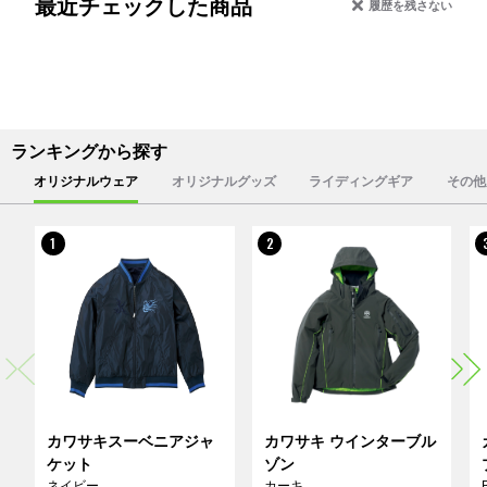
最近チェックした商品
履歴を残さない
ランキングから探す
オリジナルウェア
オリジナルグッズ
ライディングギア
その他
1
2
カワサキスーベニアジャ
カワサキ ウインターブル
ケット
ゾン
ネイビー
カーキ