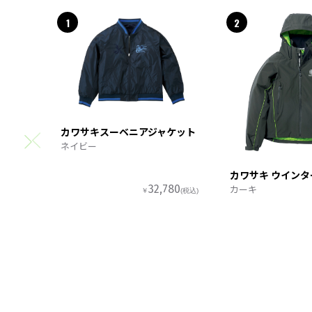
1
2
カワサキスーベニアジャケット
ネイビー
カワサキ ウイン
カーキ
32,780
￥
(税込)