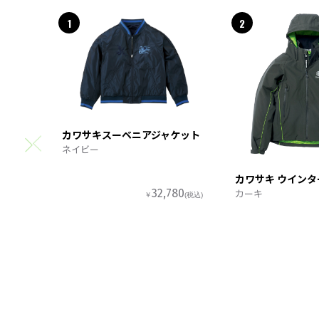
1
2
カワサキスーベニアジャケット
ネイビー
カワサキ ウイン
カーキ
32,780
￥
(税込)