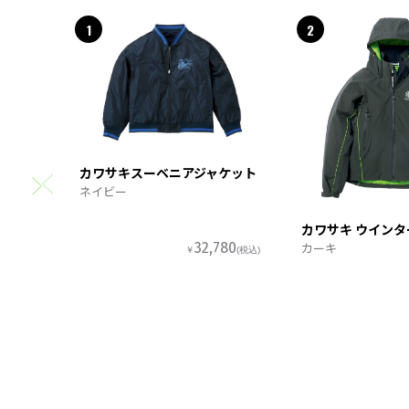
1
2
カワサキスーベニアジャケット
ネイビー
カワサキ ウイン
カーキ
32,780
￥
(税込)