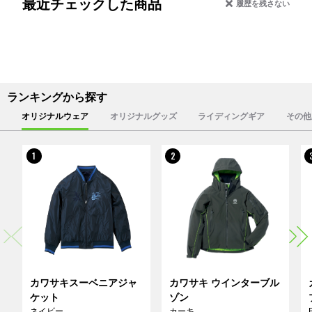
最近チェックした商品
履歴を残さない
ランキングから探す
オリジナルウェア
オリジナルグッズ
ライディングギア
その他
1
2
カワサキスーベニアジャ
カワサキ ウインターブル
ケット
ゾン
ネイビー
カーキ