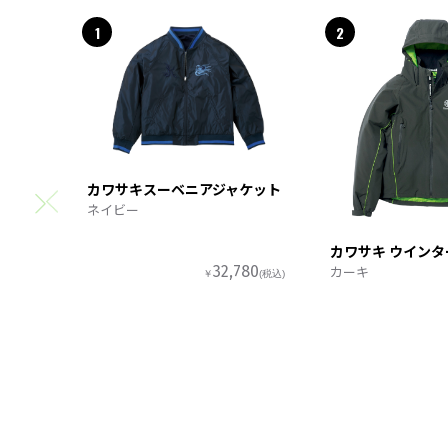
1
2
カワサキスーベニアジャケット
ネイビー
カワサキ ウイン
カーキ
32,780
￥
(税込)