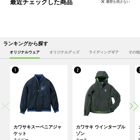
最近チェックした商品
履歴を残さない
ランキングから探す
オリジナルウェア
オリジナルグッズ
ライディングギア
その他
1
2
カワサキスーベニアジャ
カワサキ ウインターブル
ケット
ゾン
ネイビー
カーキ