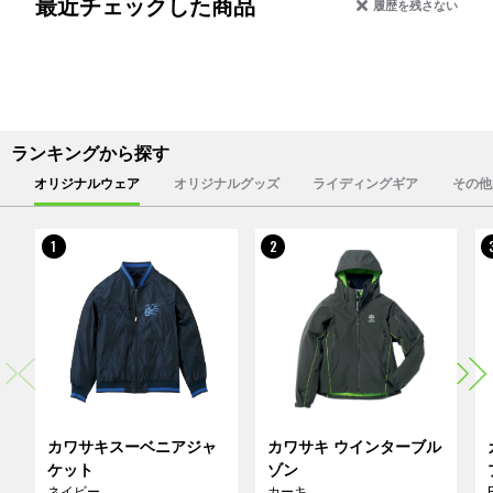
最近チェックした商品
履歴を残さない
ランキングから探す
オリジナルウェア
オリジナルグッズ
ライディングギア
その他
1
2
カワサキスーベニアジャ
カワサキ ウインターブル
ケット
ゾン
ネイビー
カーキ