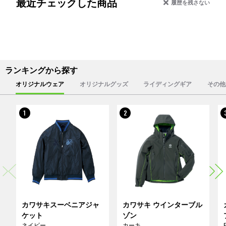
最近チェックした商品
履歴を残さない
ランキングから探す
オリジナルウェア
オリジナルグッズ
ライディングギア
その他
1
2
カワサキスーベニアジャ
カワサキ ウインターブル
ケット
ゾン
ネイビー
カーキ