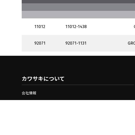
11012
11012-1438
92071
92071-1131
GR
92071A
92071-1214
GR
COVER-SIDE,LH,C.W
カワサキについて
36001
36001-1501-H3
L_____________
____________AS
会社情報
92075
92075-1634
DA
プライバシーポリシー
92150
92150-1154
BOLT,S
36001A
36001-1501-TP
COVER-SID