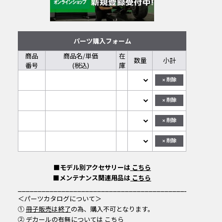
パーツ購入フォーム
商品
商品名/単価
在
数量
小計
番号
(税込)
庫
削除
削除
削除
削除
■モデル別アクセサリーは
こちら
■メンテナンス関連用品は
こちら
___________________________________________
＜パーツカタログについて＞
①
冊子販売は終了
の為、購入不可となります。
② デカールの有無については
こちら