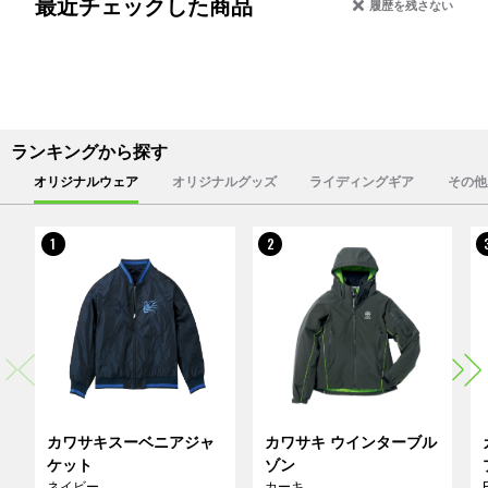
最近チェックした商品
履歴を残さない
ランキングから探す
オリジナルウェア
オリジナルグッズ
ライディングギア
その他
1
2
カワサキスーベニアジャ
カワサキ ウインターブル
ケット
ゾン
ネイビー
カーキ