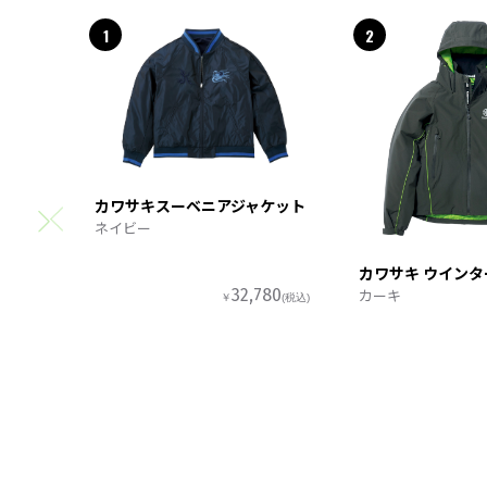
1
2
カワサキスーベニアジャケット
ネイビー
カワサキ ウイン
カーキ
32,780
￥
(税込)