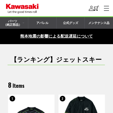
パーツ
アパレル
公式グッズ
メンテナンス品
（純正部品）
熊本地震の影響による配送遅延について
【ランキング】ジェットスキー
8
Items
1
2