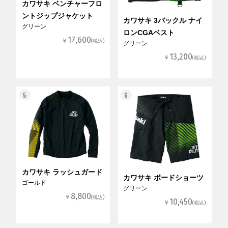
カワサキ ベンチャーフロ
ントジップジャケット
カワサキ 3バックル ナイ
グリーン
ロンCGAベスト
17,600
￥
(税込)
グリーン
13,200
￥
(税込)
5
6
カワサキ ラッシュガード
カワサキ ボードショーツ
ゴールド
グリーン
8,800
￥
(税込)
10,450
￥
(税込)