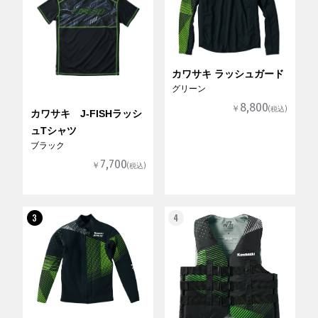
カワサキ ラッシュガード
グリーン
8,800
￥
(税込)
カワサキ J-FISHラッシ
ュTシャツ
ブラック
7,700
￥
(税込)
3
4