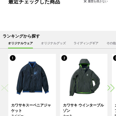
最近チェックした商品
履歴を残さない
ランキングから探す
オリジナルウェア
オリジナルグッズ
ライディングギア
その他
1
2
カワサキスーベニアジャ
カワサキ ウインターブル
ケット
ゾン
ネイビー
カーキ