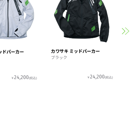
カワサ
スポー
カワサキ ミッドパーカー
ッドパーカー
ブラック
24,200
24,200
￥
(税込)
￥
(税込)