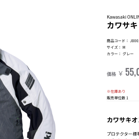
Kawasaki ON
カワサキ
商品コード：
J800
サイズ：
M
カラー：
グレー
55,
￥
価格
※在庫あり
販売単位数
1
カワサキオ
プロテクター標