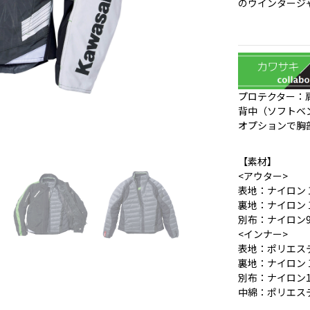
のウインタージ
プロテクター：肩、
背中（ソフトベ
オプションで胸
【素材】
<アウター>
表地：ナイロン 
裏地：ナイロン 
別布：ナイロン
<インナー>
表地：ポリエステ
裏地：ナイロン 
別布：ナイロン1
中綿：ポリエステ