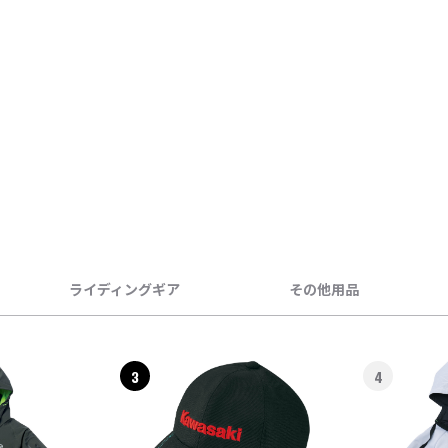
ライディングギア
その他用品
3
4