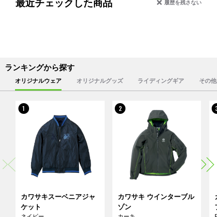
最近チェックした商品
履歴を残さない
ランキングから探す
オリジナルウェア
オリジナルグッズ
ライディングギア
その他
1
2
カワサキスーベニアジャ
カワサキ ウインターブル
ケット
ゾン
ネイビー
カーキ