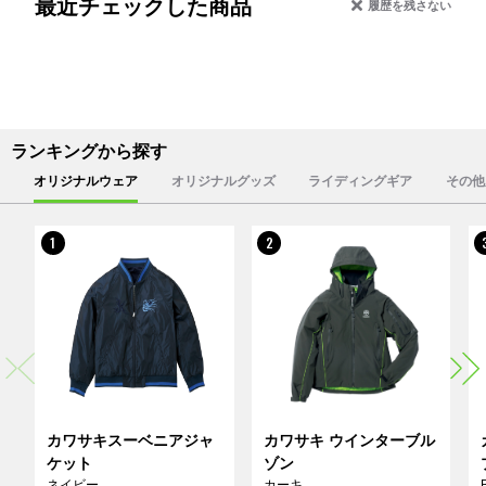
最近チェックした商品
履歴を残さない
ランキングから探す
オリジナルウェア
オリジナルグッズ
ライディングギア
その他
1
2
カワサキスーベニアジャ
カワサキ ウインターブル
ケット
ゾン
ネイビー
カーキ