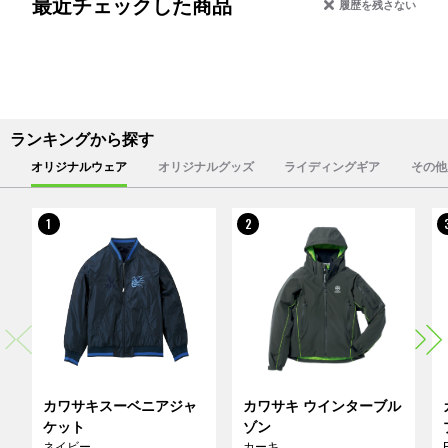
最近チェックした商品
履歴を残さない
ランキングから探す
オリジナルウェア
オリジナルグッズ
ライディングギア
その他
1
2
カワサキスーベニアジャ
カワサキ ウインターブル
ケット
ゾン
ネイビー
カーキ