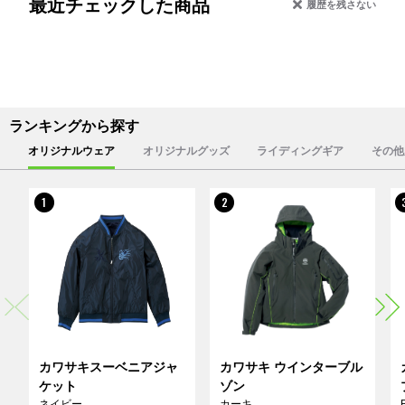
最近チェックした商品
履歴を残さない
ランキングから探す
オリジナルウェア
オリジナルグッズ
ライディングギア
その他
1
2
カワサキスーベニアジャ
カワサキ ウインターブル
ケット
ゾン
ネイビー
カーキ