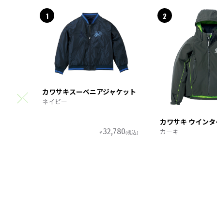
1
2
カワサキスーベニアジャケット
ネイビー
カワサキ ウイン
カーキ
32,780
￥
(税込)