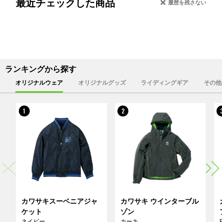
最近チェックした商品
履歴を残さない
ランキングから探す
オリジナルウェア
オリジナルグッズ
ライディングギア
その他
1
2
カワサキスーベニアジャ
カワサキ ウインターブル
ケット
ゾン
ネイビー
カーキ