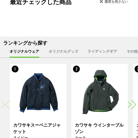
最近チェックした商品
履歴を残さない
ランキングから探す
オリジナルウェア
オリジナルグッズ
ライディングギア
その他
1
2
カワサキスーベニアジャ
カワサキ ウインターブル
ケット
ゾン
ネイビー
カーキ