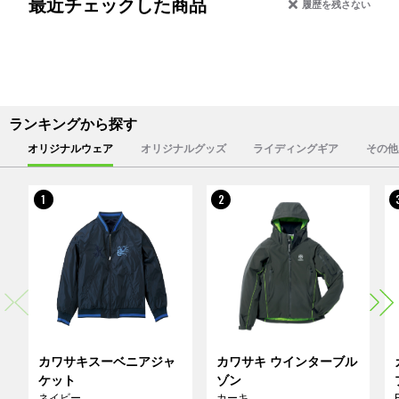
最近チェックした商品
履歴を残さない
ランキングから探す
オリジナルウェア
オリジナルグッズ
ライディングギア
その他
1
2
カワサキスーベニアジャ
カワサキ ウインターブル
ケット
ゾン
ネイビー
カーキ