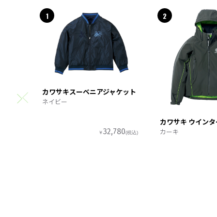
1
2
カワサキスーベニアジャケット
ネイビー
カワサキ ウイン
カーキ
32,780
￥
(税込)