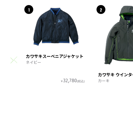
1
2
カワサキスーベニアジャケット
ネイビー
カワサキ ウイン
カーキ
32,780
￥
(税込)