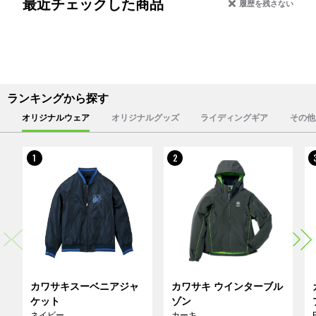
最近チェックした商品
履歴を残さない
ランキングから探す
オリジナルウェア
オリジナルグッズ
ライディングギア
その他
1
2
カワサキスーベニアジャ
カワサキ ウインターブル
ケット
ゾン
ネイビー
カーキ