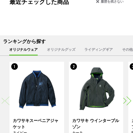
最近チェックした商品
履歴を残さない
ランキングから探す
オリジナルウェア
オリジナルグッズ
ライディングギア
その他
1
2
カワサキスーベニアジャ
カワサキ ウインターブル
ケット
ゾン
ネイビー
カーキ