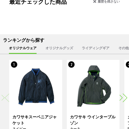
最近チェックした商品
履歴を残さない
ランキングから探す
オリジナルウェア
オリジナルグッズ
ライディングギア
その他
1
2
カワサキスーベニアジャ
カワサキ ウインターブル
ケット
ゾン
ネイビー
カーキ