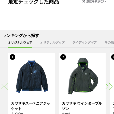
最近チェックした商品
履歴を残さない
ランキングから探す
オリジナルウェア
オリジナルグッズ
ライディングギア
その他
1
2
カワサキスーベニアジャ
カワサキ ウインターブル
ケット
ゾン
ネイビー
カーキ