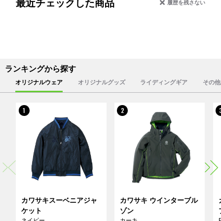
最近チェックした商品
履歴を残さない
ランキングから探す
オリジナルウェア
オリジナルグッズ
ライディングギア
その他
1
2
カワサキスーベニアジャ
カワサキ ウインターブル
ケット
ゾン
ネイビー
カーキ