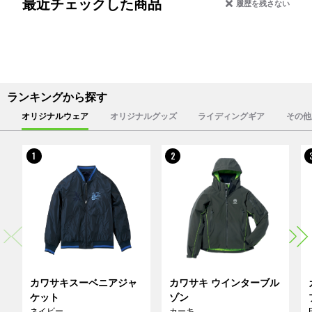
最近チェックした商品
履歴を残さない
ランキングから探す
オリジナルウェア
オリジナルグッズ
ライディングギア
その他
1
2
カワサキスーベニアジャ
カワサキ ウインターブル
ケット
ゾン
ネイビー
カーキ