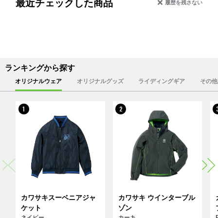
最近チェックした商品
履歴を残さない
ランキングから探す
オリジナルウェア
オリジナルグッズ
ライディングギア
その他
1
2
カワサキスーベニアジャ
カワサキ ウインターブル
ケット
ゾン
ネイビー
カーキ