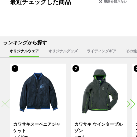
最近チェックした商品
履歴を残さない
ランキングから探す
オリジナルウェア
オリジナルグッズ
ライディングギア
その他
1
2
カワサキスーベニアジャ
カワサキ ウインターブル
ケット
ゾン
ネイビー
カーキ