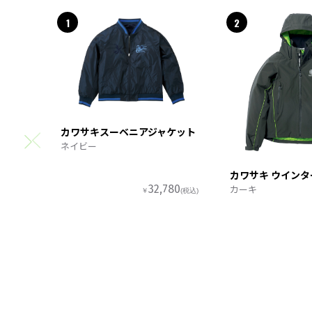
1
2
カワサキスーベニアジャケット
ネイビー
カワサキ ウイン
カーキ
32,780
￥
(税込)