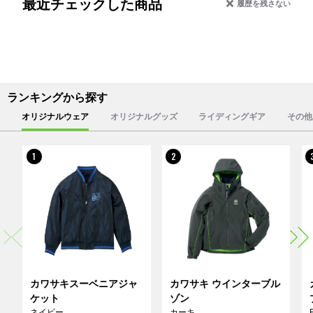
最近チェックした商品
履歴を残さない
ランキングから探す
オリジナルウェア
オリジナルグッズ
ライディングギア
その他
1
2
カワサキスーベニアジャ
カワサキ ウインターブル
ケット
ゾン
ネイビー
カーキ