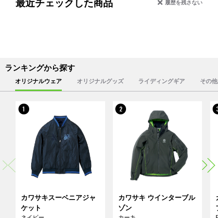
最近チェックした商品
履歴を残さない
ランキングから探す
オリジナルウェア
オリジナルグッズ
ライディングギア
その他
1
2
カワサキスーベニアジャ
カワサキ ウインターブル
ケット
ゾン
ネイビー
カーキ