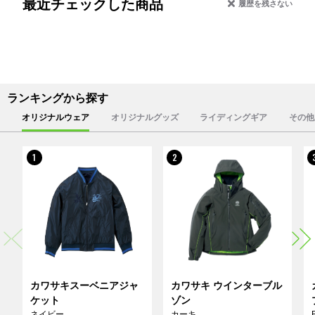
最近チェックした商品
履歴を残さない
ランキングから探す
オリジナルウェア
オリジナルグッズ
ライディングギア
その他
1
2
カワサキスーベニアジャ
カワサキ ウインターブル
ケット
ゾン
ネイビー
カーキ