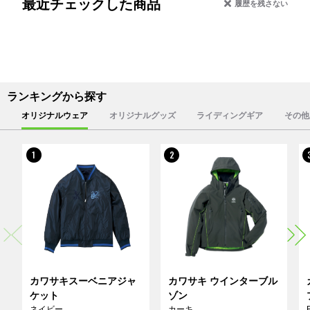
最近チェックした商品
履歴を残さない
ランキングから探す
オリジナルウェア
オリジナルグッズ
ライディングギア
その他
1
2
カワサキスーベニアジャ
カワサキ ウインターブル
ケット
ゾン
ネイビー
カーキ