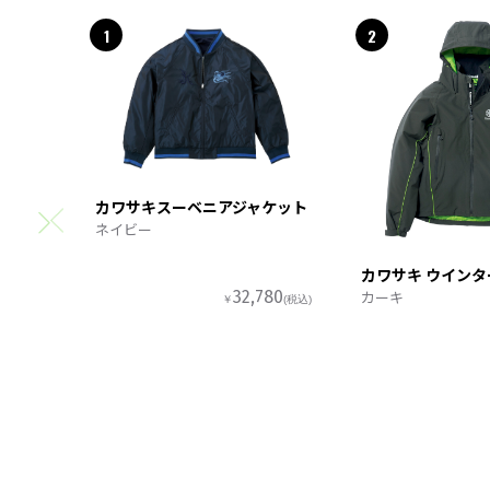
1
2
カワサキスーベニアジャケット
ネイビー
カワサキ ウイン
カーキ
32,780
￥
(税込)