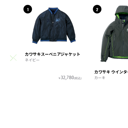
1
2
カワサキスーベニアジャケット
ネイビー
カワサキ ウイン
カーキ
32,780
￥
(税込)