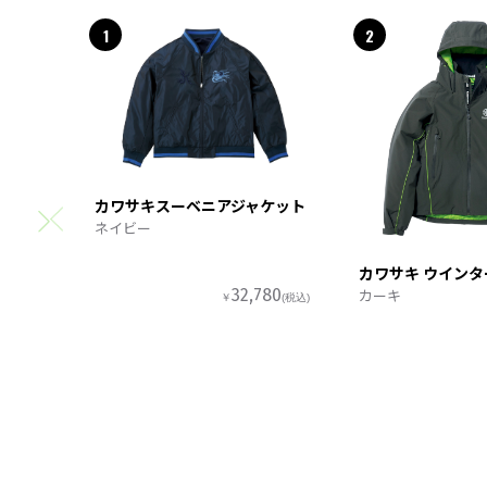
1
2
カワサキスーベニアジャケット
ネイビー
カワサキ ウイン
カーキ
32,780
￥
(税込)