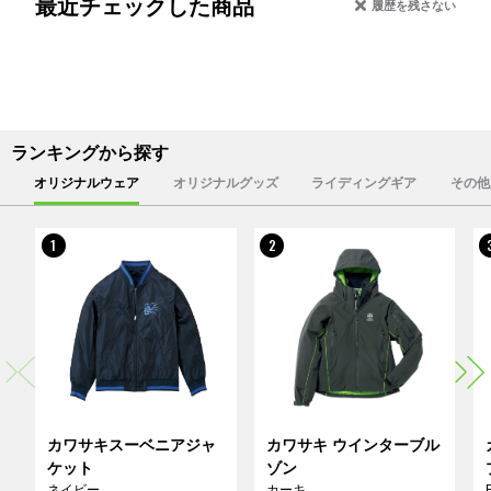
最近チェックした商品
履歴を残さない
ランキングから探す
オリジナルウェア
オリジナルグッズ
ライディングギア
その他
1
2
カワサキスーベニアジャ
カワサキ ウインターブル
ケット
ゾン
ネイビー
カーキ