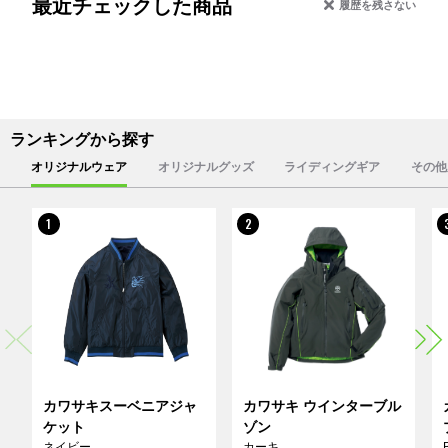
最近チェックした商品
履歴を残さない
ランキングから探す
オリジナルウェア
オリジナルグッズ
ライディングギア
その他
1
2
カワサキスーベニアジャ
カワサキ ウインターブル
ケット
ゾン
ネイビー
カーキ