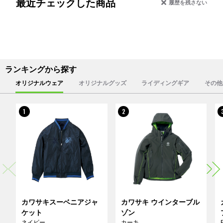
最近チェックした商品
履歴を残さない
ランキングから探す
オリジナルウェア
オリジナルグッズ
ライディングギア
その他
1
2
カワサキスーベニアジャ
カワサキ ウインターブル
ケット
ゾン
ネイビー
カーキ