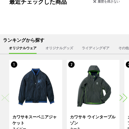
最近チェックした商品
履歴を残さない
ランキングから探す
オリジナルウェア
オリジナルグッズ
ライディングギア
その他
1
2
カワサキスーベニアジャ
カワサキ ウインターブル
ケット
ゾン
ネイビー
カーキ