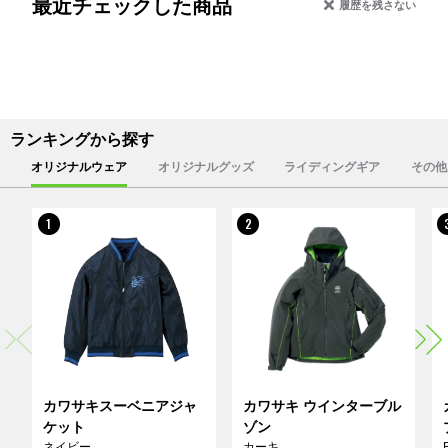
最近チェックした商品
履歴を残さない
ランキングから探す
オリジナルウェア
オリジナルグッズ
ライディングギア
その他
1
2
カワサキスーベニアジャ
カワサキ ウインターブル
ケット
ゾン
ネイビー
カーキ